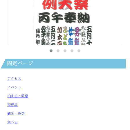
固定ページ
アクセス
イベント
加太春日神社 例大祭
泊まる・温泉
2026年4月16日
特産品
5月17日（日曜日）執り行われます。 ※今年は渡御はございま
せん。 【日時】令和8年5月17日(日)（植樹）14:00～ 【場
所】加太春日神社
観光・遊び
食べる