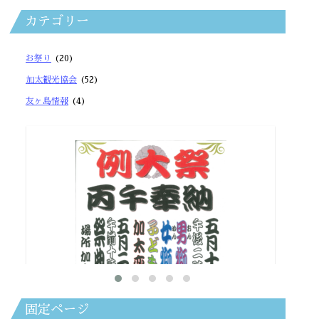
カテゴリー
お祭り
(20)
加太観光協会
(52)
友ヶ島情報
(4)
固定ページ