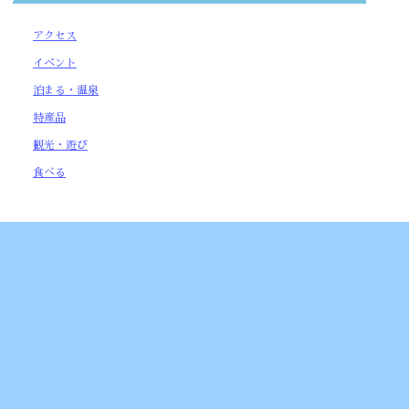
アクセス
イベント
加太春日神社 例大祭
泊まる・温泉
2026年4月16日
2
特産品
5月17日（日曜日）執り行われます。 ※今年は渡御はご
ざいません。 【日時】令和8年5月17日(日)（植樹）
観光・遊び
14:00～ 【場所】加太春日神社
食べる