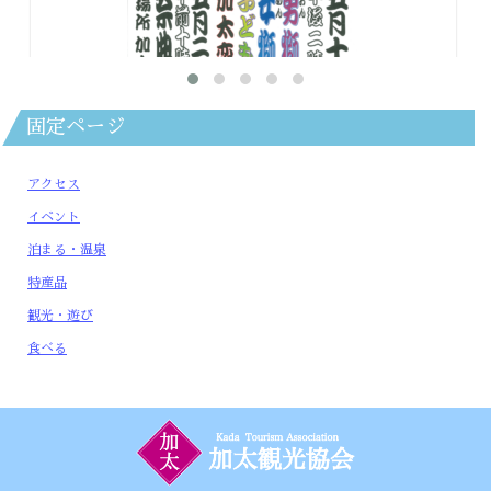
固定ページ
アクセス
イベント
加太春日神社 例大祭
泊まる・温泉
2026年4月16日
特産品
5月17日（日曜日）執り行われます。 ※今年は渡御はございま
せん。 【日時】令和8年5月17日(日)（植樹）14:00～ 【場
所】加太春日神社
観光・遊び
食べる