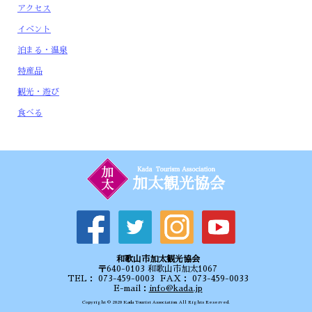
アクセス
イベント
加太春日神社 例大祭
泊まる・温泉
2026年4月16日
特産品
5月17日（日曜日）執り行われます。 ※今年は渡御はございま
せん。 【日時】令和8年5月17日(日)（植樹）14:00～ 【場
所】加太春日神社
観光・遊び
食べる
和歌山市加太観光協会
〒640-0103 和歌山市加太1067
TEL： 073-459-0003 FAX： 073-459-0033
E-mail：
info@kada.jp
Copyright © 2020 Kada Tourist Association All Rights Reserved.