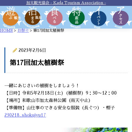
加太観光協会 - Kada Tourism Association -
HOME
>
お祭り
>
第17回加太植樹祭
2023年2月6日
お祭り
第17回加太植樹祭
一緒にあじさいの植樹をしましょう！
【日時】令和5年2月18日(土)（植樹祭）9：30〜12：00
【場所】和歌山市加太森林公園（雨天中止）
【準備物】山仕事のできる安全な服装（長ぐつ）・帽子
230218_shokujyu17