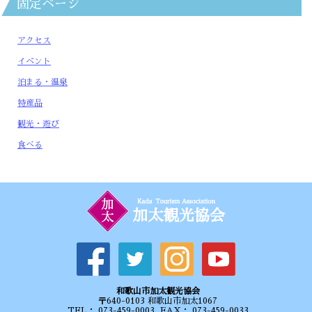
固定ページ
アクセス
イベント
加太春日神社 例大祭
泊まる・温泉
2026年4月16日
特産品
5月17日（日曜日）執り行われます。 ※今年は渡御はございま
せん。 【日時】令和8年5月17日(日)（植樹）14:00～ 【場
観光・遊び
所】加太春日神社
食べる
和歌山市加太観光協会
〒640-0103 和歌山市加太1067
TEL： 073-459-0003 FAX： 073-459-0033