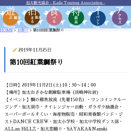
加太観光協会 - Kada Tourism Association -
HOME
>
お祭り
>
第10回紅葉鯛祭り
2019年11月25日
お祭り
第10回紅葉鯛祭り
【日時】2019年11月2日(土)10：30〜14：00
【場所】加太おさかな創庫駐車場（淡嶋神社前）
【イベント】鯛の稚魚放流（先着150名）・ワンコインクルー
ジング・加太昼市・タイレンジャー出動・ガラガラ抽選会・
スーパーボールすくい・海産物販売・昭和青春館バンド・ジ
ストDANCE CREW・加太小学校・加太中学校ダンス部・
ALLan HiLLZ・加太恋踊り・SAYAKA&Nazuki