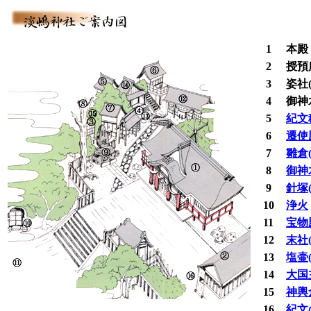
1
本殿
2
授預
3
姿社
4
御神
5
紀文
6
遷使
7
雛倉
8
御神
9
針塚
10
浄火
11
宝物
12
末社
13
塩壷
14
大国
15
神輿
16
紀文