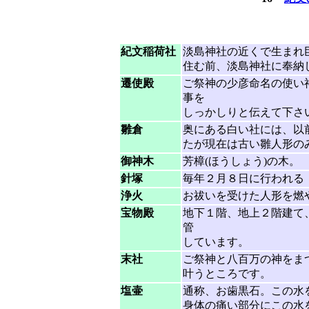
紀文稲荷社
淡島神社の近くで生まれ
住む前、淡島神社に奉納
遷使殿
ご祭神の少彦命名の使い
事を
しっかしりと伝えて下さ
雛倉
奥にある白い社には、以
たが現在は古い雛人形のみ
御神木
芳樟(ほうしょう)の木。
針塚
毎年２月８日に行われる
浄火
お祓いを受けた人形を燃
宝物殿
地下１階、地上２階建て
管
しています。
末社
ご祭神と八百万の神をま
叶うところです。
塩壷
通称、お歯黒石。この水
身体の痛い部分にこの水